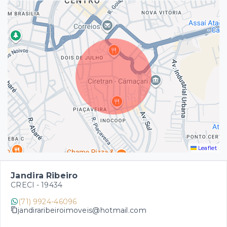
Leaflet
Jandira Ribeiro
CRECI -
19434
(71) 9924-46096
jandiraribeiroimoveis@hotmail.com