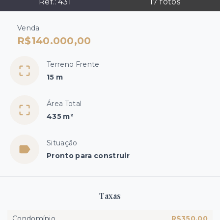
Ref.:
431
17
fotos
Venda
R$140.000,00
Terreno Frente
15 m
Área Total
435 m²
Situação
Pronto para construir
Taxas
Condomínio
R$350,00