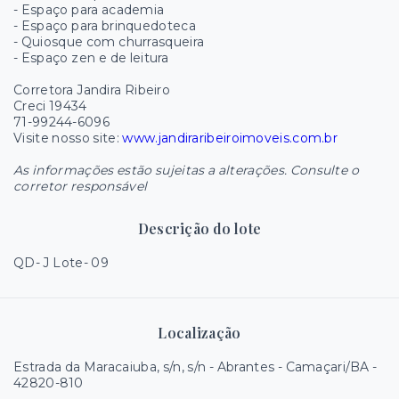
- Espaço para academia
- Espaço para brinquedoteca
- Quiosque com churrasqueira
- Espaço zen e de leitura
Corretora Jandira Ribeiro
Creci 19434
71-99244-6096
Visite nosso site:
www.jandiraribeiroimoveis.com.br
As informações estão sujeitas a alterações. Consulte o
corretor responsável
Descrição do lote
QD- J Lote- 09
Localização
Estrada da Maracaiuba, s/n, s/n - Abrantes - Camaçari/BA
-
42820-810