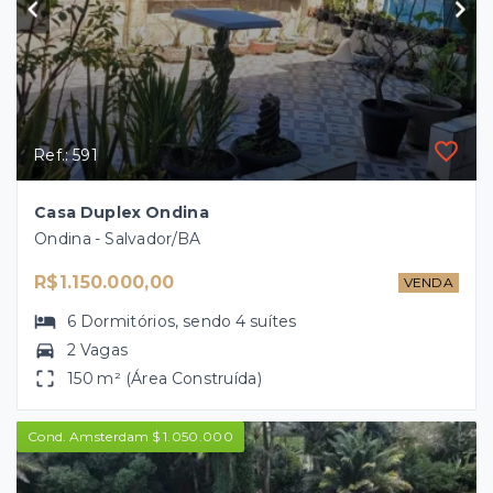
Ref.: 591
Casa Duplex Ondina
Ondina - Salvador/BA
R$1.150.000,00
VENDA
6
Dormitórios
, sendo
4
suítes
2 Vagas
150 m² (Área Construída)
Cond. Amsterdam $ 1.050.000