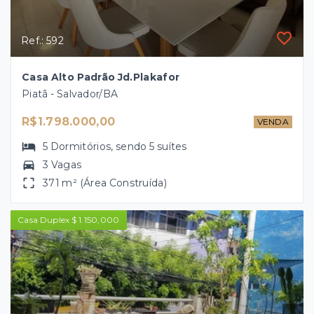
Ref.: 592
Casa Alto Padrão Jd.Plakafor
Piatã - Salvador/BA
R$1.798.000,00
VENDA
5
Dormitórios
, sendo
5
suítes
3 Vagas
371 m² (Área Construída)
Casa Duplex $ 1.150,000