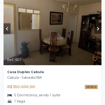
Ref.: 601
Casa Duplex Cabula
Cabula - Salvador/BA
R$350.000,00
VENDA
5
Dormitórios
, sendo
1
suíte
1 Vaga