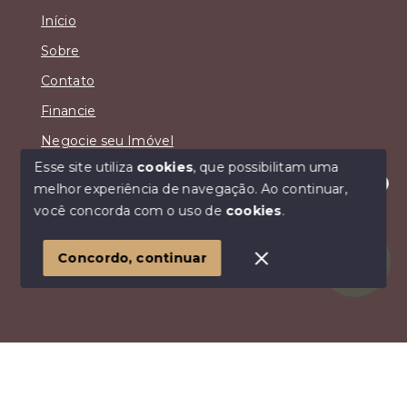
Início
Sobre
Contato
Financie
Negocie seu Imóvel
Esse site utiliza
cookies
, que possibilitam uma
melhor experiência de navegação.
Ao continuar,
Olá! Estamos disponíveis para te ajudar.
você concorda com o uso de
cookies
.
© Copyright 2026 - Jandira Ribeiro Imóveis - Todos os
direitos reservados
Concordo, continuar
SITE PARA IMOBILIARIA
Início
Histórico
Favoritos