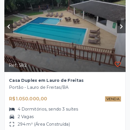
Ref.: 582
Casa Duplex em Lauro de Freitas
Portão - Lauro de Freitas/BA
R$1.050.000,00
VENDA
4
Dormitórios
, sendo
3
suítes
2 Vagas
294 m² (Área Construída)