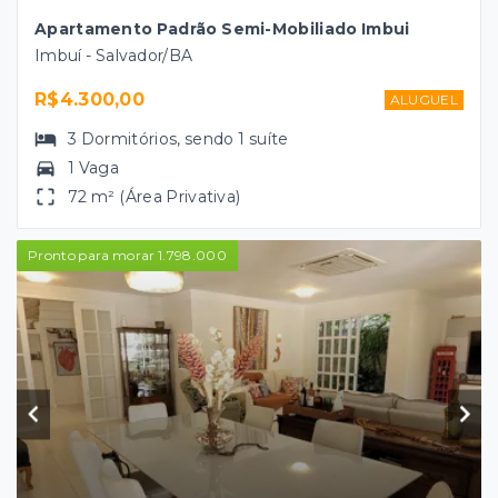
Apartamento Padrão Semi-Mobiliado Imbui
Imbuí - Salvador/BA
R$4.300,00
ALUGUEL
3
Dormitórios
, sendo
1
suíte
1 Vaga
72 m² (Área Privativa)
Pronto para morar 1.798.000