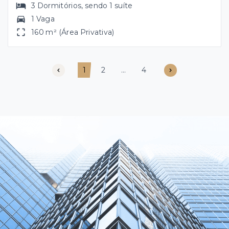
3
Dormitórios
, sendo
1
suíte
1 Vaga
160 m² (Área Privativa)
1
2
...
4