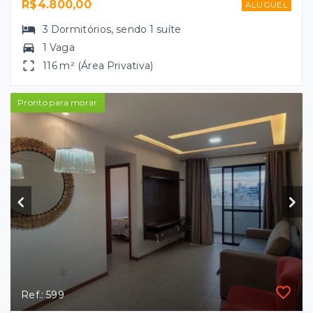
R$4.800,00
ALUGUEL
3
Dormitórios
, sendo
1
suíte
1 Vaga
116 m² (Área Privativa)
Pronto para morar
Ref.: 599