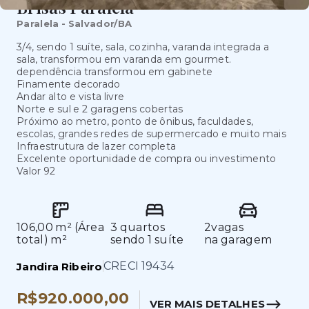
Brisas Paralela
Paralela - Salvador/BA
3/4, sendo 1 suíte, sala, cozinha, varanda integrada a
sala, transformou em varanda em gourmet.
dependência transformou em gabinete
Finamente decorado
Andar alto e vista livre
Norte e sul e 2 garagens cobertas
Próximo ao metro, ponto de ônibus, faculdades,
escolas, grandes redes de supermercado e muito mais
Infraestrutura de lazer completa
Excelente oportunidade de compra ou investimento
Valor 92
106,00 m² (Área
3
quarto
s
2
vagas
total)
m²
sendo
1
suíte
na garagem
CRECI
19434
Jandira Ribeiro
R$920.000,00
VER MAIS DETALHES