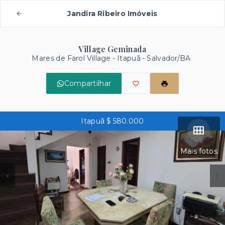
Jandira Ribeiro Imóveis
Village Geminada
Mares de Farol Village -
Itapuã - Salvador/BA
Compartilhar
Itapuã $ 580.000
Mais fotos