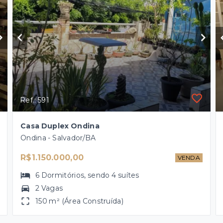
Ref.: 591
Casa Duplex Ondina
Ondina - Salvador/BA
R$1.150.000,00
VENDA
6
Dormitórios
, sendo
4
suítes
2 Vagas
150 m² (Área Construída)