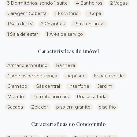
3 Dormitórios, sendo 1 suíte
4 Banheiros
2 Vagas
Garagem Coberta
1 Escritório
1 Copa
1 Sala de TV
2 Cozinhas
1 Sala de jantar
1 Sala de estar
1 Área de serviço
Características do Imóvel
Armário embutido
Banheira
Câmeras de segurança
Depósito
Espaço verde
Gramado
Gás central
Interfone
Jardim
Murado
Permite animais
Rua asfaltada
Sacada
Zelador
piso em granito
piso frio
Características do Condomínio