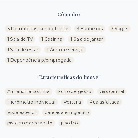
Cômodos
3 Dormitórios, sendo 1 suíte
3 Banheiros
2 Vagas
1 Sala de TV
1 Cozinha
1 Sala de jantar
1 Sala de estar
1 Área de serviço
1 Dependência p/empregada
Características do Imóvel
Armário na cozinha
Forro de gesso
Gás central
Hidrômetro individual
Portaria
Rua asfaltada
Vista exterior
bancada em granito
piso em porcelanato
piso frio