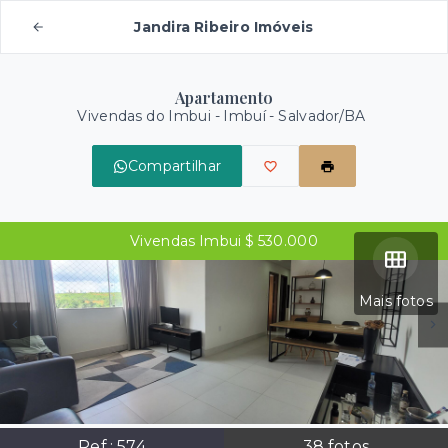
Jandira Ribeiro Imóveis
Apartamento
Vivendas do Imbui -
Imbuí - Salvador/BA
Compartilhar
Vivendas Imbui $ 530.000
Mais fotos
Ref.:
574
38
fotos