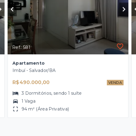
Ref.: 581
Apartamento
Imbuí - Salvador/BA
R$490.000,00
VENDA
3
Dormitórios
, sendo
1
suíte
1 Vaga
94 m² (Área Privativa)