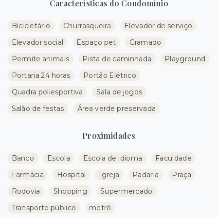
Características do Condomínio
Bicicletário
Churrasqueira
Elevador de serviço
Elevador social
Espaço pet
Gramado
Permite animais
Pista de caminhada
Playground
Portaria 24 horas
Portão Elétrico
Quadra poliesportiva
Sala de jogos
Salão de festas
Área verde preservada
Proximidades
Banco
Escola
Escola de idioma
Faculdade
Farmácia
Hospital
Igreja
Padaria
Praça
Rodovia
Shopping
Supermercado
Transporte público
metrô